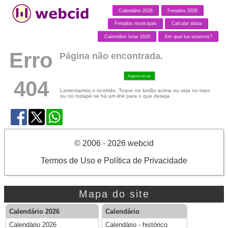
Calendário 2026
Feriados 2026
Feriados municipais
Calcular datas
Calendário lunar 2026
Em qual lua estamos?
Erro
Página não encontrada.
Página inicial
404
Lamentamos o ocorrido. Toque no botão acima ou veja no topo
ou no rodapé se há um
link
para o que deseja.
© 2006 - 2026 webcid
Termos de Uso e Política de Privacidade
Mapa do site
Calendário 2026
Calendário
Calendário 2026
Calendário - histórico