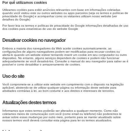
Por quê utilizamos cookies
Utilizamos cookies para exibir anúncios relevantes com base em informações coletadas
quando você visitou este ou outros websites ou apps parceiros (veja os termos e políticas de
privacidade do
Google
) e acompanhar como os visitantes utilizam nosso website (ver
detalhes do
Google
)
Por favor leia os termos e políticas de privacidade do
Google
informações detalhadas de uso
dos cookies para estatísticas de uso do website
Google
Desativar cookies no navegador
Embora a maioria dos navegadores da Web aceite cookies automaticamente, as
configurações de alguns navegadores podem ser modificadas para recusar cookies ou
alertá-lo quando um website estiver tentando inserir um cookie em seu computador ou outro
dispositivo. No entanto, alguns serviços dependem de cookies e podem não funcionar
adequadamente se você desativá-los. Consulte o manual do seu navegador para saber se é
possível e como desabilitar o armazenamento de cookies.
Uso do site
Você compromete-se a utilizar este website em cumprimento com o disposto na legislação
aplicável, abstendo-se de utilizar qualquer página ou informação deste website para
atividades contrárias à lei, ao bom costume e aos direitos e interesses de terceiros.
Atualizações destes termos
Informamos que estes termos poderão ser alterados a qualquer momento. Como não
coletamos meios de comunicação com você (como email ou telefone) não poderemos te
avisar sobre essas mudanças por outro meio, portanto para se manter atualizado sobre
nossos termos você deverá consultar esta página para ler os termos atualizados.