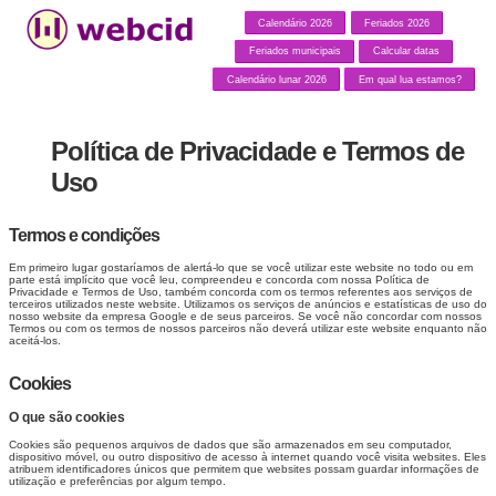
Calendário 2026
Feriados 2026
Feriados municipais
Calcular datas
Calendário lunar 2026
Em qual lua estamos?
Política de Privacidade e Termos de
Uso
Termos e condições
Em primeiro lugar gostaríamos de alertá-lo que se você utilizar este website no todo ou em
parte está implícito que você leu, compreendeu e concorda com nossa Política de
Privacidade e Termos de Uso, também concorda com os termos referentes aos serviços de
terceiros utilizados neste website. Utilizamos os serviços de anúncios e estatísticas de uso do
nosso website da empresa Google e de seus parceiros. Se você não concordar com nossos
Termos ou com os termos de nossos parceiros não deverá utilizar este website enquanto não
aceitá-los.
Cookies
O que são cookies
Cookies são pequenos arquivos de dados que são armazenados em seu computador,
dispositivo móvel, ou outro dispositivo de acesso à internet quando você visita websites. Eles
atribuem identificadores únicos que permitem que websites possam guardar informações de
utilização e preferências por algum tempo.