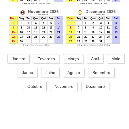
27
28
29
30
25
26
27
28
29
30
31
4: Ming.
11: Nova
18: Cresc.
26: Cheia
3: Ming.
10: Nova
18: Cresc.
26: Cheia
Novembro
2026
Dezembro
2026
webcid.com.br
webcid.com.br
Dom
Seg
Ter
Qua
Qui
Sex
Sáb
Dom
Seg
Ter
Qua
Qui
Sex
Sáb
1
2
3
4
5
6
7
1
2
3
4
5
8
9
10
11
12
13
14
6
7
8
9
10
11
12
15
16
17
18
19
20
21
13
14
15
16
17
18
19
22
23
24
25
26
27
28
20
21
22
23
24
25
26
29
30
27
28
29
30
31
1: Ming.
9: Nova
17: Cresc.
24: Cheia
1: Ming.
9: Nova
17: Cresc.
24: Cheia
30: Ming.
Janeiro
Fevereiro
Março
Abril
Maio
Junho
Julho
Agosto
Setembro
Outubro
Novembro
Dezembro