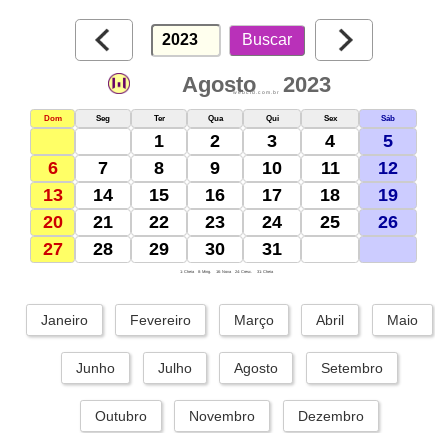
Agosto
2023
webcid.com.br
Dom
Seg
Ter
Qua
Qui
Sex
Sáb
1
2
3
4
5
6
7
8
9
10
11
12
13
14
15
16
17
18
19
20
21
22
23
24
25
26
27
28
29
30
31
1: Cheia
8: Ming.
16: Nova
24: Cresc.
31: Cheia
Janeiro
Fevereiro
Março
Abril
Maio
Junho
Julho
Agosto
Setembro
Outubro
Novembro
Dezembro