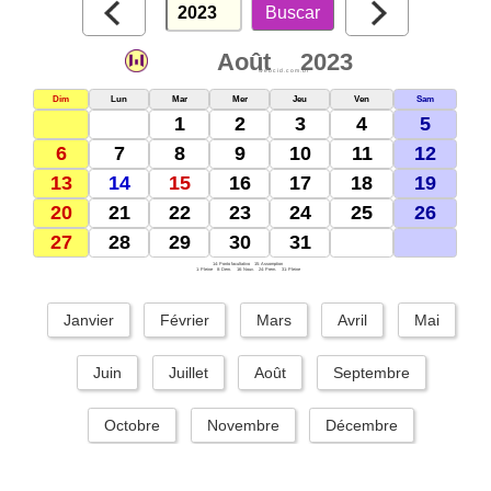
Août
2023
webcid.com.br
Dim
Lun
Mar
Mer
Jeu
Ven
Sam
1
2
3
4
5
6
7
8
9
10
11
12
13
14
15
16
17
18
19
20
21
22
23
24
25
26
27
28
29
30
31
14: Ponto facultativo
15: Assomption
1: Pleine
8: Dern.
16: Nouv.
24: Prem.
31: Pleine
Janvier
Février
Mars
Avril
Mai
Juin
Juillet
Août
Septembre
Octobre
Novembre
Décembre