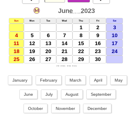
June
2023
webcid.com.br
Sun
Mon
Tue
Wed
Thu
Fri
Sat
1
2
3
4
5
6
7
8
9
10
11
12
13
14
15
16
17
18
19
20
21
22
23
24
25
26
27
28
29
30
4: Full
10: 3nd Q.
18: New
26: 1st Q.
January
February
March
April
May
June
July
August
September
October
November
December