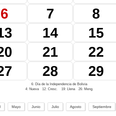
6
7
8
13
14
15
20
21
22
27
28
29
6: Día de la Independencia de Bolivia
4: Nueva
12: Cresc.
19: Llena
26: Meng.
l
Mayo
Junio
Julio
Agosto
Septiembre