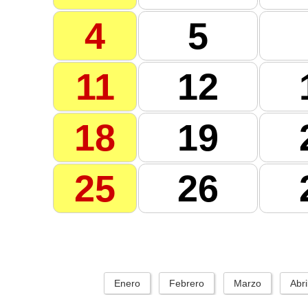
4
5
11
12
18
19
25
26
Enero
Febrero
Marzo
Abri