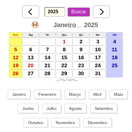
Janeiro
2025
webcid.com.br
Dom
Seg
Ter
Qua
Qui
Sex
Sáb
1
2
3
4
5
6
7
8
9
10
11
12
13
14
15
16
17
18
19
20
21
22
23
24
25
26
27
28
29
30
31
1: Ano Novo
20: Dia dos heróis
6: Cresc.
13: Cheia
21: Ming.
29: Nova
Janeiro
Fevereiro
Março
Abril
Maio
Junho
Julho
Agosto
Setembro
Outubro
Novembro
Dezembro