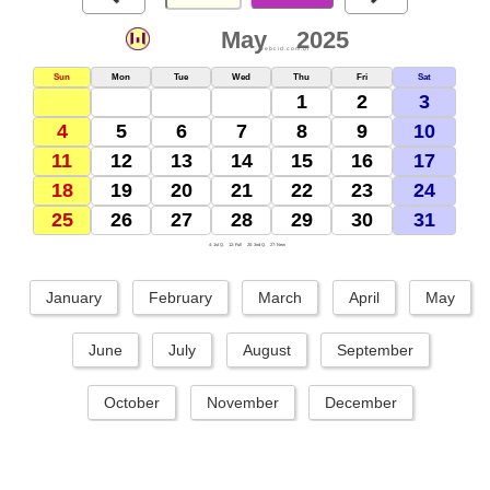
May
2025
webcid.com.br
Sun
Mon
Tue
Wed
Thu
Fri
Sat
1
2
3
4
5
6
7
8
9
10
11
12
13
14
15
16
17
18
19
20
21
22
23
24
25
26
27
28
29
30
31
4: 1st Q.
12: Full
20: 3nd Q.
27: New
January
February
March
April
May
June
July
August
September
October
November
December