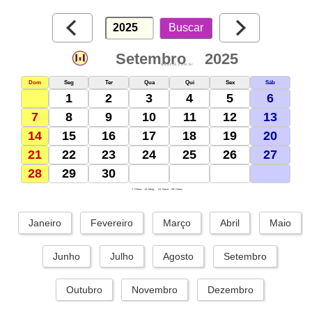
Setembro
2025
webcid.com.br
Dom
Seg
Ter
Qua
Qui
Sex
Sáb
1
2
3
4
5
6
7
8
9
10
11
12
13
14
15
16
17
18
19
20
21
22
23
24
25
26
27
28
29
30
7: Cheia
14: Ming.
21: Nova
29: Cresc.
Janeiro
Fevereiro
Março
Abril
Maio
Junho
Julho
Agosto
Setembro
Outubro
Novembro
Dezembro