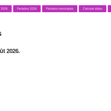
 2026
Feriados 2026
Feriados municipais
Calcular datas
s
ût 2026.