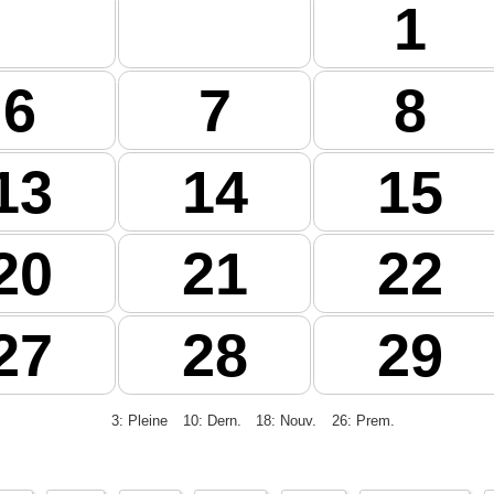
1
6
7
8
13
14
15
20
21
22
27
28
29
3: Pleine
10: Dern.
18: Nouv.
26: Prem.