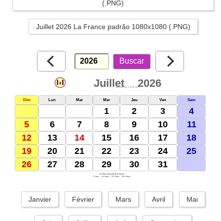
(.PNG)
Juillet 2026 La France padrão 1080x1080 (.PNG)
Juillet
2026
webcid.com.br
Dim
Lun
Mar
Mer
Jeu
Ven
Sam
1
2
3
4
5
6
7
8
9
10
11
12
13
14
15
16
17
18
19
20
21
22
23
24
25
26
27
28
29
30
31
14: Fête Nationale de la France
7: Dern.
14: Nouv.
21: Prem.
29: Pleine
Janvier
Février
Mars
Avril
Mai