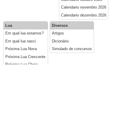
Calendario novembro 2026
Calendario dezembro 2026
Lua
Diversos
Em qual lua estamos?
Artigos
Em qual lua nasci
Dicionário
Próxima Lua Nova
Simulado de concursos
Próxima Lua Crescente
Próxima Lua Cheia
Próxima Lua Minguante
Calendário lunar 2026
Calcular datas
Datas móveis
Calcular idade
Carnaval em 2026
Somar/subtrair dias
Cinzas em 2026
Calcular dias entre datas
Sexta-feira Santa em 2026
Páscoa em 2026
Corpus Christi em 2026