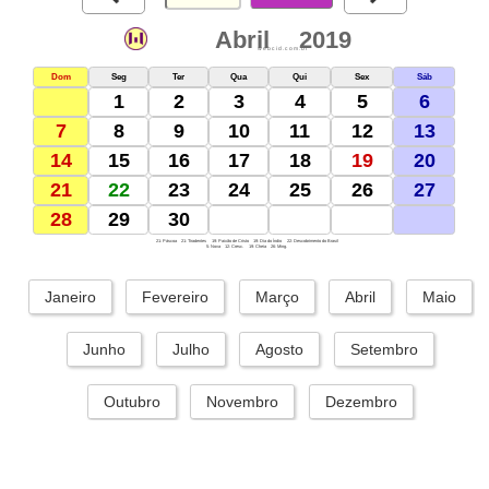
Abril
2019
webcid.com.br
Dom
Seg
Ter
Qua
Qui
Sex
Sáb
1
2
3
4
5
6
7
8
9
10
11
12
13
14
15
16
17
18
19
20
21
22
23
24
25
26
27
28
29
30
21: Páscoa
21: Tiradentes
19: Paixão de Cristo
19: Dia do Índio
22: Descobrimento do Brasil
5: Nova
12: Cresc.
19: Cheia
26: Ming.
Janeiro
Fevereiro
Março
Abril
Maio
Junho
Julho
Agosto
Setembro
Outubro
Novembro
Dezembro