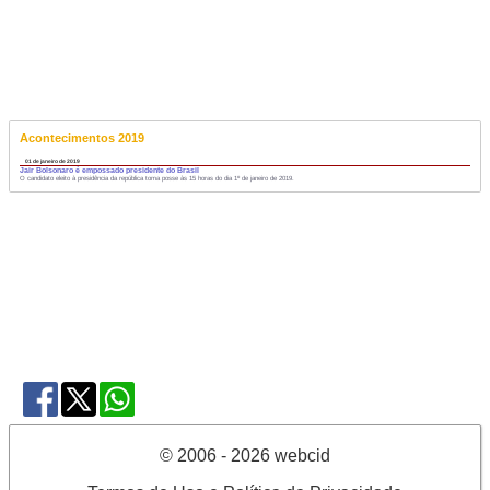
Acontecimentos 2019
01 de janeiro de 2019
Jair Bolsonaro é empossado presidente do Brasil
O candidato eleito à presidência da república toma posse às 15 horas do dia 1º de janeiro de 2019.
© 2006 - 2026 webcid