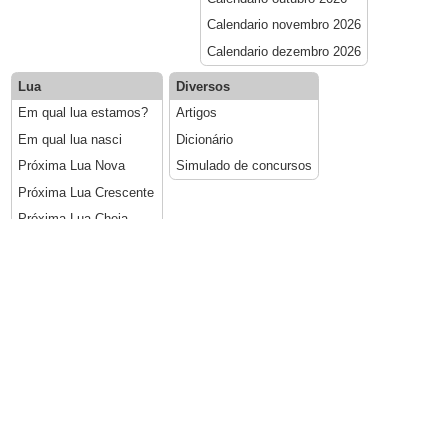
Calendario novembro 2026
Calendario dezembro 2026
Lua
Diversos
Em qual lua estamos?
Artigos
Em qual lua nasci
Dicionário
Próxima Lua Nova
Simulado de concursos
Próxima Lua Crescente
Próxima Lua Cheia
Próxima Lua Minguante
Calendário lunar 2026
Calcular datas
Datas móveis
Calcular idade
Carnaval em 2026
Somar/subtrair dias
Cinzas em 2026
Calcular dias entre datas
Sexta-feira Santa em 2026
Páscoa em 2026
Corpus Christi em 2026