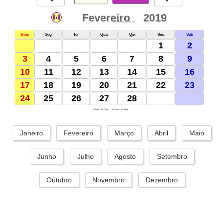
Fevereiro
2019
webcid.com.br
Dom
Seg
Ter
Qua
Qui
Sex
Sáb
1
2
3
4
5
6
7
8
9
10
11
12
13
14
15
16
17
18
19
20
21
22
23
24
25
26
27
28
4: Nova
12: Cresc.
19: Cheia
26: Ming.
Janeiro
Fevereiro
Março
Abril
Maio
Junho
Julho
Agosto
Setembro
Outubro
Novembro
Dezembro