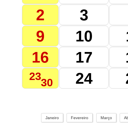
2
3
9
10
16
17
24
23
30
Janeiro
Fevereiro
Março
Ab