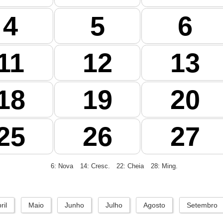
4
5
6
11
12
13
18
19
20
25
26
27
6: Nova
14: Cresc.
22: Cheia
28: Ming.
ril
Maio
Junho
Julho
Agosto
Setembro