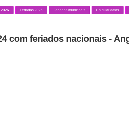
 2026
Feriados 2026
Feriados municipais
Calcular datas
24 com feriados nacionais - An