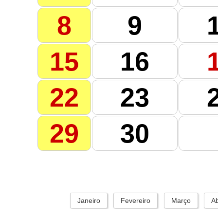
8
9
15
16
22
23
29
30
Janeiro
Fevereiro
Março
Ab