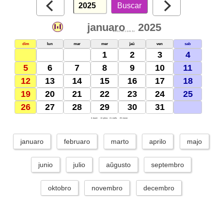
januaro
2025
webcid.com.br
dim
lun
mar
mer
ĵaŭ
ven
sab
1
2
3
4
5
6
7
8
9
10
11
12
13
14
15
16
17
18
19
20
21
22
23
24
25
26
27
28
29
30
31
6: duonl.
13: plena
21: malfo.
29: monat.
januaro
februaro
marto
aprilo
majo
junio
julio
aŭgusto
septembro
oktobro
novembro
decembro