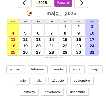
majo
2025
webcid.com.br
dim
lun
mar
mer
ĵaŭ
ven
sab
1
2
3
4
5
6
7
8
9
10
11
12
13
14
15
16
17
18
19
20
21
22
23
24
25
26
27
28
29
30
31
4: duonl.
12: plena
20: malfo.
27: monat.
januaro
februaro
marto
aprilo
majo
junio
julio
aŭgusto
septembro
oktobro
novembro
decembro