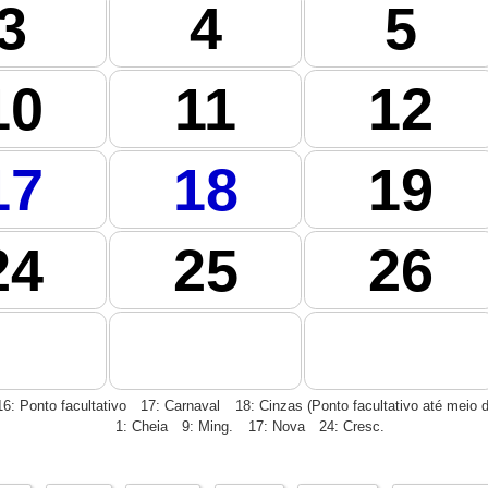
3
4
5
10
11
12
17
18
19
24
25
26
16: Ponto facultativo
17: Carnaval
18: Cinzas (Ponto facultativo até meio d
1: Cheia
9: Ming.
17: Nova
24: Cresc.