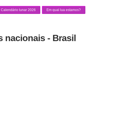
Calendário lunar 2026
Em qual lua estamos?
 nacionais - Brasil