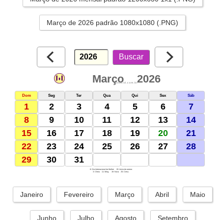
Março de 2026 padrão 1080x1080 (.PNG)
Março
2026
webcid.com.br
Dom
Seg
Ter
Qua
Qui
Sex
Sáb
1
2
3
4
5
6
7
8
9
10
11
12
13
14
15
16
17
18
19
20
21
22
23
24
25
26
27
28
29
30
31
8: Dia Internacional da Mulher
20: Início do outono
3: Cheia
11: Ming.
19: Nova
25: Cresc.
Janeiro
Fevereiro
Março
Abril
Maio
Junho
Julho
Agosto
Setembro