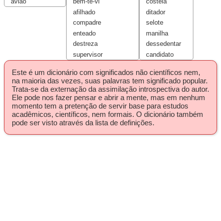
avião
bem-te-vi
costela
afilhado
ditador
compadre
selote
enteado
manilha
destreza
dessedentar
supervisor
candidato
Este é um dicionário com significados não científicos nem,
na maioria das vezes, suas palavras tem significado popular.
Trata-se da externação da assimilação introspectiva do autor.
Ele pode nos fazer pensar e abrir a mente, mas em nenhum
momento tem a pretenção de servir base para estudos
acadêmicos, científicos, nem formais. O dicionário também
pode ser visto através da lista de definições.