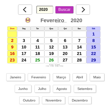
Fevereiro
2020
webcid.com.br
Dom
Seg
Ter
Qua
Qui
Sex
Sáb
1
2
3
4
5
6
7
8
9
10
11
12
13
14
15
16
17
18
19
20
21
22
23
24
25
26
27
28
29
26: Cinzas
25: Carnaval
2: Cresc.
9: Cheia
15: Ming.
23: Nova
Janeiro
Fevereiro
Março
Abril
Maio
Junho
Julho
Agosto
Setembro
Outubro
Novembro
Dezembro