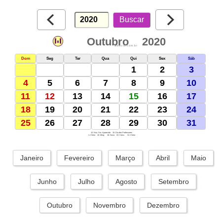
Outubro
2020
webcid.com.br
Dom
Seg
Ter
Qua
Qui
Sex
Sáb
1
2
3
4
5
6
7
8
9
10
11
12
13
14
15
16
17
18
19
20
21
22
23
24
25
26
27
28
29
30
31
12: Nsa. Sra. Aparecida
15: Dia dos Professores
1: Cheia
10: Ming.
16: Nova
23: Cresc.
31: Cheia
Janeiro
Fevereiro
Março
Abril
Maio
Junho
Julho
Agosto
Setembro
Outubro
Novembro
Dezembro